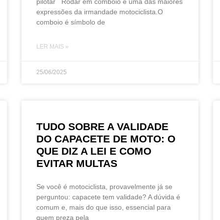
pilotar Rodar em comboio é uma das maiores
expressões da irmandade motociclista.O
comboio é símbolo de
LER MAIS »
25/06/2025
TUDO SOBRE A VALIDADE
DO CAPACETE DE MOTO: O
QUE DIZ A LEI E COMO
EVITAR MULTAS
Se você é motociclista, provavelmente já se
perguntou: capacete tem validade? A dúvida é
comum e, mais do que isso, essencial para
quem preza pela