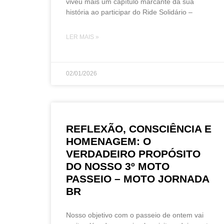
viveu mais um capítulo marcante da sua
história ao participar do Ride Solidário –
LER MAIS »
02/01/2026
REFLEXÃO, CONSCIÊNCIA E
HOMENAGEM: O
VERDADEIRO PROPÓSITO
DO NOSSO 3º MOTO
PASSEIO – MOTO JORNADA
BR
Nosso objetivo com o passeio de ontem vai