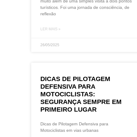
muito além de uma simples visita a dois pontos
turísticos. Foi uma jornada de consciência, de
reflexão
LER MAIS »
26/05/2025
DICAS DE PILOTAGEM
DEFENSIVA PARA
MOTOCICLISTAS:
SEGURANÇA SEMPRE EM
PRIMEIRO LUGAR
Dicas de Pilotagem Defensiva para
Motociclistas em vias urbanas