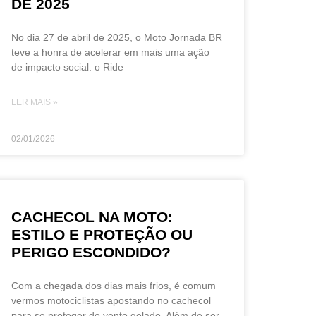
DE 2025
No dia 27 de abril de 2025, o Moto Jornada BR
teve a honra de acelerar em mais uma ação
de impacto social: o Ride
LER MAIS »
02/01/2026
CACHECOL NA MOTO:
ESTILO E PROTEÇÃO OU
PERIGO ESCONDIDO?
Com a chegada dos dias mais frios, é comum
vermos motociclistas apostando no cachecol
para se proteger do vento gelado. Além de ser