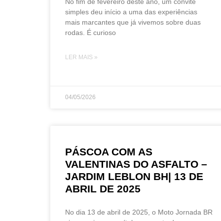
No fim de fevereiro deste ano, um convite
simples deu início a uma das experiências
mais marcantes que já vivemos sobre duas
rodas. É curioso
LER MAIS »
04/05/2026
PÁSCOA COM AS
VALENTINAS DO ASFALTO –
JARDIM LEBLON BH| 13 DE
ABRIL DE 2025
No dia 13 de abril de 2025, o Moto Jornada BR