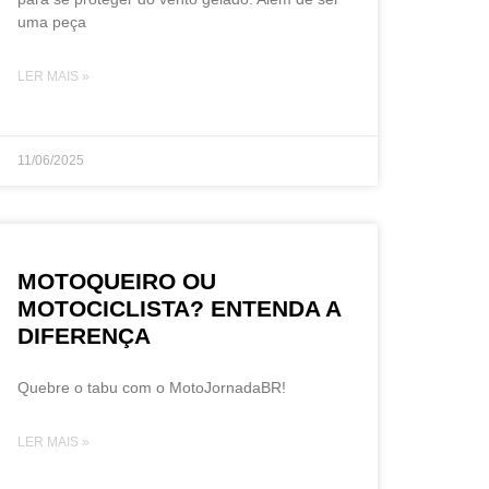
uma peça
LER MAIS »
11/06/2025
MOTOQUEIRO OU
MOTOCICLISTA? ENTENDA A
DIFERENÇA
Quebre o tabu com o MotoJornadaBR!
LER MAIS »