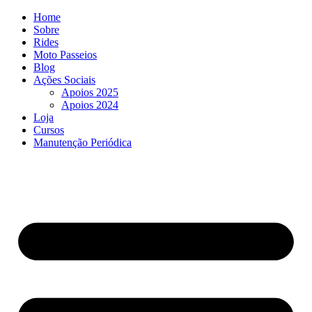
Ir
Home
para
Sobre
o
Rides
conteúdo
Moto Passeios
Blog
Ações Sociais
Apoios 2025
Apoios 2024
Loja
Cursos
Manutenção Periódica