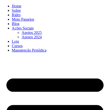
Ir
Home
para
Sobre
o
Rides
conteúdo
Moto Passeios
Blog
Ações Sociais
Apoios 2025
Apoios 2024
Loja
Cursos
Manutenção Periódica