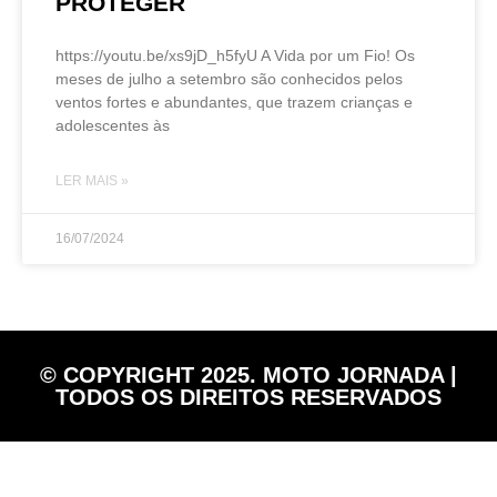
PROTEGER
https://youtu.be/xs9jD_h5fyU A Vida por um Fio! Os
meses de julho a setembro são conhecidos pelos
ventos fortes e abundantes, que trazem crianças e
adolescentes às
LER MAIS »
16/07/2024
© COPYRIGHT 2025. MOTO JORNADA |
TODOS OS DIREITOS RESERVADOS